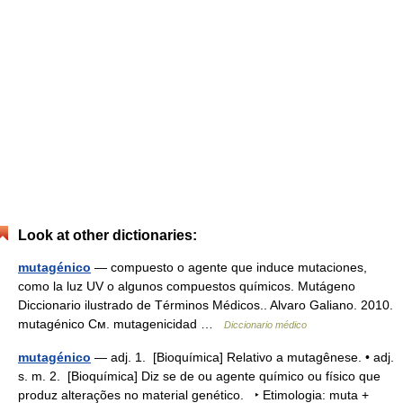
Look at other dictionaries:
mutagénico
— compuesto o agente que induce mutaciones,
como la luz UV o algunos compuestos químicos. Mutágeno
Diccionario ilustrado de Términos Médicos.. Alvaro Galiano. 2010.
mutagénico См. mutagenicidad …
Diccionario médico
mutagénico
— adj. 1. [Bioquímica] Relativo a mutagênese. • adj.
s. m. 2. [Bioquímica] Diz se de ou agente químico ou físico que
produz alterações no material genético. ‣ Etimologia: muta +