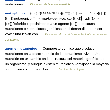
mutaciones …
Diccionario de la lengua española
mutagénico
— {{＃}}{{LM M43862}}{{〓}} {{［}}mutagénico{{］}},
{{［}}mutagénica{{］}} ‹mu·ta·gé·ni·co, ca› {{《}}▍ adj.{{》}}
{{♂}}Referido especialmente a un agente,{{♀}} que causa
mutaciones o alteraciones genéticas en el desarrollo de un ser
vivo: • una lesión con …
Diccionario de uso del español actual con sinónimos
y antónimos
agente mutagénico
— Compuesto químico que produce
mutaciones en la descendencia de los organismos vivos. Una
mutación es un cambio en la estructura del material genético de
un organismo, y aunque existen mutaciones ventajosas la mayoría
son dañinas o neutras. Con… …
Diccionario ecologico