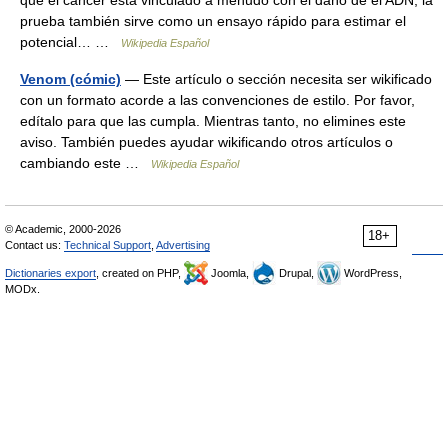
que el cáncer está vinculado a menudo con el daño de el ADN, la
prueba también sirve como un ensayo rápido para estimar el
potencial… …
Wikipedia Español
Venom (cómic)
— Este artículo o sección necesita ser wikificado
con un formato acorde a las convenciones de estilo. Por favor,
edítalo para que las cumpla. Mientras tanto, no elimines este
aviso. También puedes ayudar wikificando otros artículos o
cambiando este …
Wikipedia Español
© Academic, 2000-2026
18+
Contact us:
Technical Support
,
Advertising
Dictionaries export
, created on PHP,
Joomla,
Drupal,
WordPress,
MODx.