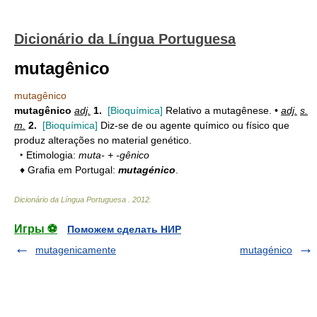
Dicionário da Língua Portuguesa
mutagênico
mutagênico
mutagênico
adj.
1.
[Bioquímica]
Relativo a mutagênese. •
adj.
s.
m.
2.
[Bioquímica]
Diz-se de ou agente químico ou físico que
produz alterações no material genético.
‣ Etimologia:
muta- + -gênico
♦ Grafia em Portugal:
mutagénico
.
Dicionário da Língua Portuguesa
.
2012
.
Игры ⚽
Поможем сделать НИР
mutagenicamente
mutagénico